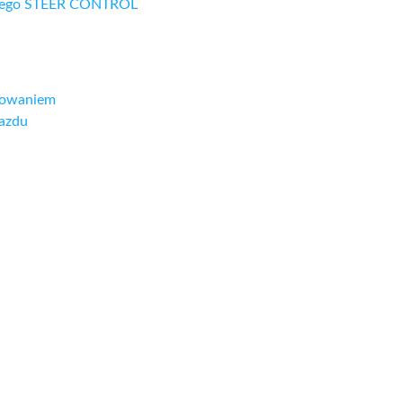
czego STEER CONTROL
lowaniem
jazdu