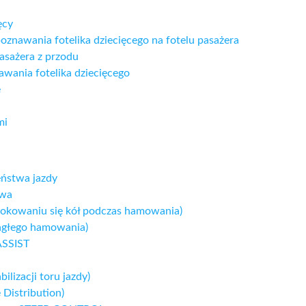
ęcy
znawania fotelika dziecięcego na fotelu pasażera
pasażera z przodu
awania fotelika dziecięcego
e
mi
eństwa jazdy
twa
lokowaniu się kół podczas hamowania)
agłego hamowania)
SSIST
ilizacji toru jazdy)
 Distribution)