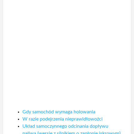
Gdy samochód wymaga holowania
W razie podejrzenia nieprawidłowoźci
Układ samoczynnego odcinania dopływu
paliwa (wersje z silnikiem o zapłonie iskrowym)