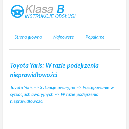
Strona glowna
Najnowsze
Popularne
Mapa strony
Kontakt
Szukaj
Toyota Yaris: W razie podejrzenia
nieprawidłowoźci
Toyota Yaris
–>
Sytuacje awaryjne
–>
Postępowanie w
sytuacjach awaryjnych
–> W razie podejrzenia
nieprawidłowoźci