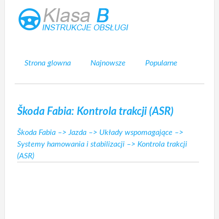
Strona glowna
Najnowsze
Popularne
Mapa strony
Kontakt
Szukaj
Škoda Fabia: Kontrola trakcji (ASR)
Škoda Fabia
–>
Jazda
–>
Układy wspomagające
–>
Systemy hamowania i stabilizacji
–> Kontrola trakcji
(ASR)