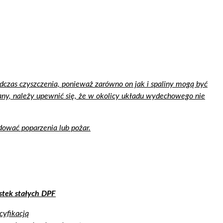
czas czyszczenia, ponieważ zarówno on jak i spaliny mogą być
ny, należy upewnić się, że w okolicy układu wydechowego nie
ować poparzenia lub pożar.
stek stałych DPF
cyfikacją