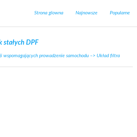
Strona glowna
Najnowsze
Popularne
ek stałych DPF
kcji wspomagających prowadzenie samochodu
–> Układ filtra