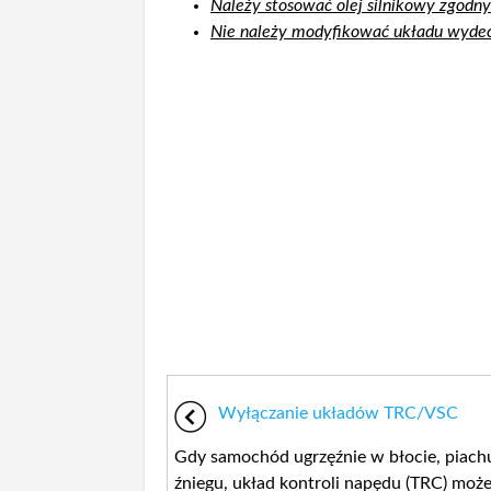
Należy stosować olej silnikowy zgodny
Nie należy modyfikować układu wyd
Wyłączanie układów TRC/VSC
Gdy samochód ugrzęźnie w błocie, piach
źniegu, układ kontroli napędu (TRC) moż