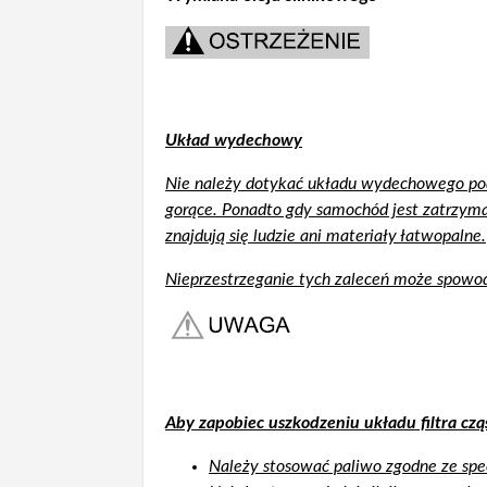
Układ wydechowy
Nie należy dotykać układu wydechowego pod
gorące. Ponadto gdy samochód jest zatrzyma
znajdują się ludzie ani materiały łatwopalne.
Nieprzestrzeganie tych zaleceń może spowod
Aby zapobiec uszkodzeniu układu filtra czą
Należy stosować paliwo zgodne ze spe