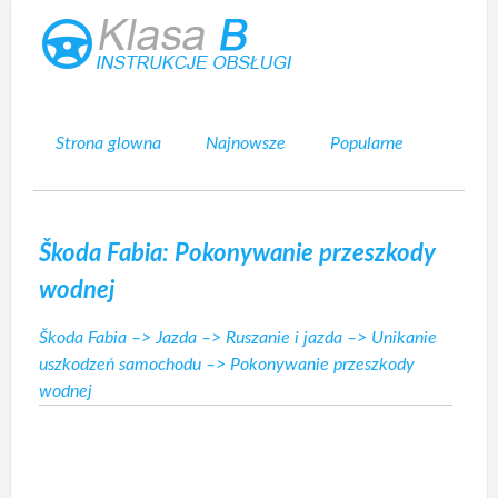
Strona glowna
Najnowsze
Popularne
Mapa strony
Kontakt
Szukaj
Škoda Fabia: Pokonywanie przeszkody
wodnej
Škoda Fabia
–>
Jazda
–>
Ruszanie i jazda
–>
Unikanie
uszkodzeń samochodu
–> Pokonywanie przeszkody
wodnej