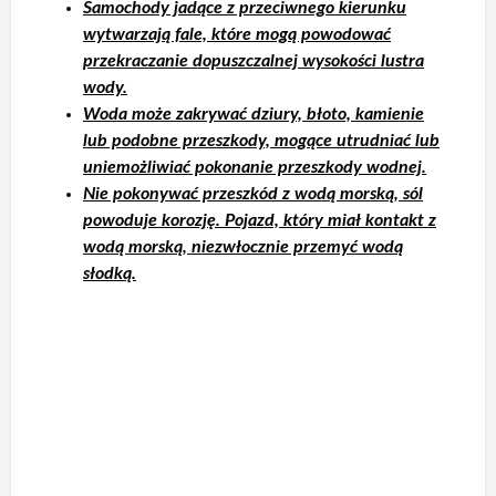
Samochody jadące z przeciwnego kierunku
wytwarzają fale, które mogą powodować
przekraczanie dopuszczalnej wysokości lustra
wody.
Woda może zakrywać dziury, błoto, kamienie
lub podobne przeszkody, mogące utrudniać lub
uniemożliwiać pokonanie przeszkody wodnej.
Nie pokonywać przeszkód z wodą morską, sól
powoduje korozję. Pojazd, który miał kontakt z
wodą morską, niezwłocznie przemyć wodą
słodką.