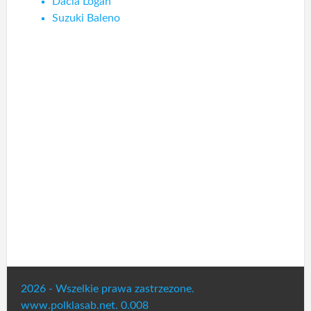
Dacia Logan
Suzuki Baleno
2026 - Wszelkie prawa zastrzezone.
www.polklasab.net. 0.008