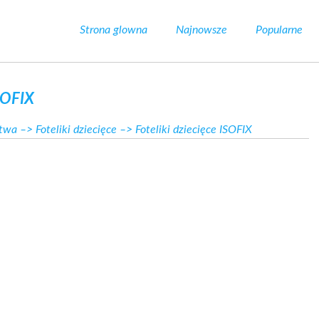
Strona glowna
Najnowsze
Popularne
ISOFIX
stwa
–>
Foteliki dziecięce
–> Foteliki dziecięce ISOFIX