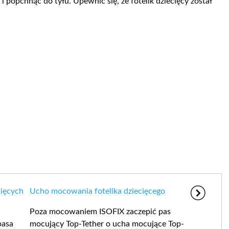
 i popchnąć do tyłu. Upewnić się, że fotelik dziecięcy został
cięcych
Ucho mocowania fotelika dziecięcego
Poza mocowaniem ISOFIX zaczepić pas
pasa
mocujący Top-Tether o ucha mocujące Top-