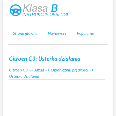
Strona glowna
Najnowsze
Popularne
Mapa strony
Kontakt
Szukaj
Citroen C3: Usterka działania
Citroen C3
–>
Jazda
–>
Ogranicznik prędkości
–>
Usterka działania