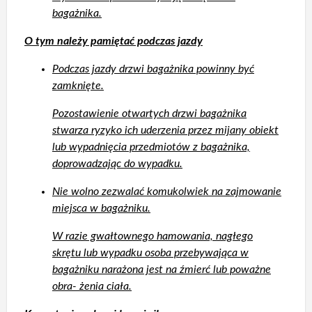
bagażnika.
O tym należy pamiętać podczas jazdy
Podczas jazdy drzwi bagażnika powinny być
zamknięte.
Pozostawienie otwartych drzwi bagażnika
stwarza ryzyko ich uderzenia przez mijany obiekt
lub wypadnięcia przedmiotów z bagażnika,
doprowadzając do wypadku.
Nie wolno zezwalać komukolwiek na zajmowanie
miejsca w bagażniku.
W razie gwałtownego hamowania, nagłego
skrętu lub wypadku osoba przebywająca w
bagażniku narażona jest na źmierć lub poważne
obra- żenia ciała.