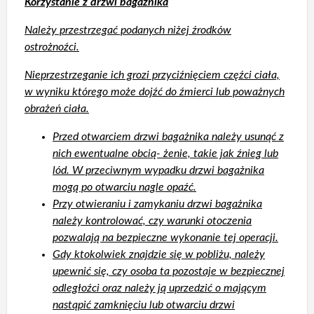
Korzystanie z drzwi bagażnika
Należy przestrzegać podanych niżej źrodków
ostrożnoźci.
Nieprzestrzeganie ich grozi przyciźnięciem częźci ciała,
w wyniku którego może dojźć do źmierci lub poważnych
obrażeń ciała.
Przed otwarciem drzwi bagażnika należy usunąć z
nich ewentualne obcią- żenie, takie jak źnieg lub
lód. W przeciwnym wypadku drzwi bagażnika
mogą po otwarciu nagle opaźć.
Przy otwieraniu i zamykaniu drzwi bagażnika
należy kontrolować, czy warunki otoczenia
pozwalają na bezpieczne wykonanie tej operacji.
Gdy ktokolwiek znajdzie się w pobliżu, należy
upewnić się, czy osoba ta pozostaje w bezpiecznej
odległoźci oraz należy ją uprzedzić o mającym
nastąpić zamknięciu lub otwarciu drzwi