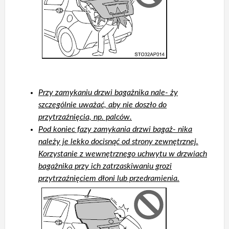
Przy zamykaniu drzwi bagażnika nale- ży
szczególnie uważać, aby nie doszło do
przytrzaźnięcia, np. palców.
Pod koniec fazy zamykania drzwi bagaż- nika
należy je lekko docisnąć od strony zewnętrznej.
Korzystanie z wewnętrznego uchwytu w drzwiach
bagażnika przy ich zatrzaskiwaniu grozi
przytrzaźnięciem dłoni lub przedramienia.