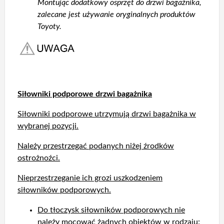
Montując dodatkowy osprzęt do drzwi bagażnika,
zalecane jest używanie oryginalnych produktów
Toyoty.
Siłowniki podporowe drzwi bagażnika
Siłowniki podporowe utrzymują drzwi bagażnika w
wybranej pozycji.
Należy przestrzegać podanych niżej źrodków
ostrożnoźci.
Nieprzestrzeganie ich grozi uszkodzeniem
siłowników podporowych.
Do tłoczysk siłowników podporowych nie
należy mocować żadnych obiektów w rodzaju: