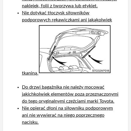
naklejek, folii z tworzywa lub etykiet.
Nie dotykać tłoczysk siłowników
podporowych rękawiczkami ani jakąkolwiek
tkaniną.
Do drzwi bagażnika nie należy mocować
jakichkolwiek elementów poza przeznaczonymi
do tego oryginalnymi częźciami marki Toyota.
Nie opierać dłoni na siłowniku podporowym
ani nie wywierać na niego poprzecznego
nacisku.