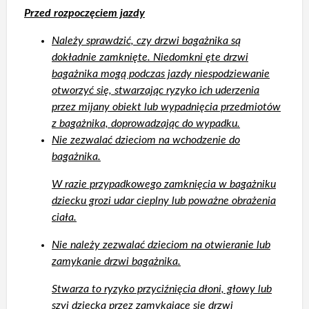
Przed rozpoczęciem jazdy
Należy sprawdzić, czy drzwi bagażnika są
dokładnie zamknięte. Niedomkni ęte drzwi
bagażnika mogą podczas jazdy niespodziewanie
otworzyć się, stwarzając ryzyko ich uderzenia
przez mijany obiekt lub wypadnięcia przedmiotów
z bagażnika, doprowadzając do wypadku.
Nie zezwalać dzieciom na wchodzenie do
bagażnika.
W razie przypadkowego zamknięcia w bagażniku
dziecku grozi udar cieplny lub poważne obrażenia
ciała.
Nie należy zezwalać dzieciom na otwieranie lub
zamykanie drzwi bagażnika.
Stwarza to ryzyko przyciźnięcia dłoni, głowy lub
szyi dziecka przez zamykające się drzwi