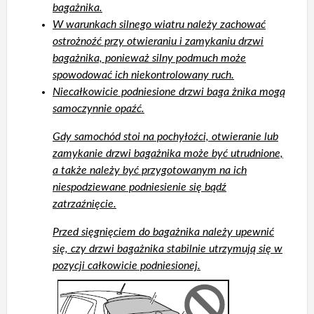
bagażnika.
W warunkach silnego wiatru należy zachować
ostrożnoźć przy otwieraniu i zamykaniu drzwi
bagażnika, ponieważ silny podmuch może
spowodować ich niekontrolowany ruch.
Niecałkowicie podniesione drzwi baga żnika mogą
samoczynnie opaźć.
Gdy samochód stoi na pochyłoźci, otwieranie lub
zamykanie drzwi bagażnika może być utrudnione,
a także należy być przygotowanym na ich
niespodziewane podniesienie się bądź
zatrzaźnięcie.
Przed sięgnięciem do bagażnika należy upewnić
się, czy drzwi bagażnika stabilnie utrzymują się w
pozycji całkowicie podniesionej.