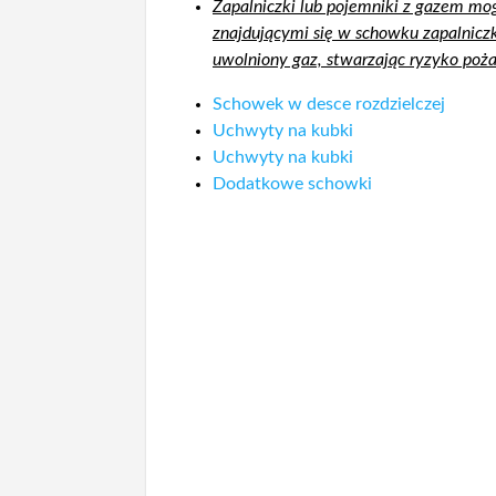
Zapalniczki lub pojemniki z gazem m
znajdującymi się w schowku zapalnic
uwolniony gaz, stwarzając ryzyko poża
Schowek w desce rozdzielczej
Uchwyty na kubki
Uchwyty na kubki
Dodatkowe schowki