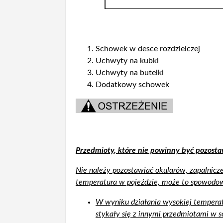
Schowek w desce rozdzielczej
Uchwyty na kubki
Uchwyty na butelki
Dodatkowy schowek
Przedmioty, które nie powinny być pozost
Nie należy pozostawiać okularów, zapalnic
temperatura w pojeździe, może to spowodo
W wyniku działania wysokiej temperat
stykały się z innymi przedmiotami w 