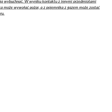
ogą wybuchnąć. W wyniku kontaktu z innymi przedmiotami
zka może wywołać pożar, a z pojemnika z gazem może zostać
ru.