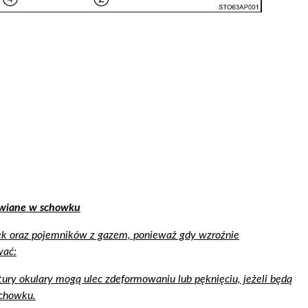
awiane w schowku
zek oraz pojemników z gazem, ponieważ gdy wzroźnie
wać:
ury okulary mogą ulec zdeformowaniu lub pęknięciu, jeżeli będą
schowku.