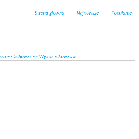
Strona glowna
Najnowsze
Popularne
rza
–>
Schowki
–> Wykaz schowków