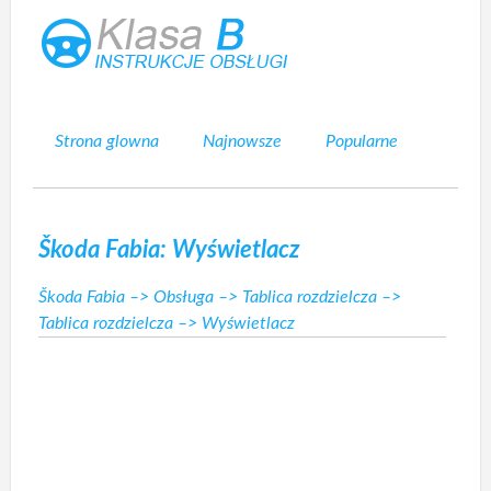
Strona glowna
Najnowsze
Popularne
Mapa strony
Kontakt
Szukaj
Škoda Fabia: Wyświetlacz
Škoda Fabia
–>
Obsługa
–>
Tablica rozdzielcza
–>
Tablica rozdzielcza
–> Wyświetlacz