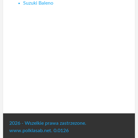
Suzuki Baleno
2026 - Wszelkie prawa zastrzezone.
www.polklasab.net. 0.0126