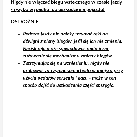
Nigdy nie włączać biegu wstecznego w czasie jazdy
- ryzyko wypadku lub uszkodzenia pojazdu!
OSTROŻNIE
Podczas jazdy nie należy trzymać ręki na
dźwigni zmiany biegów, jeśli się ich nie zmienia.
Nacisk ręki może spowodować nadmierne
zużywanie się mechanizmu zmiany biegów.
Zatrzymując się na wzniesieniu, nigdy nie
próbować zatrzymać samochodu w miejscu przy
użyciu pedałów sprzęgła i gazu - może w ten
sposób dojść do uszkodzenia części sprzęgła.