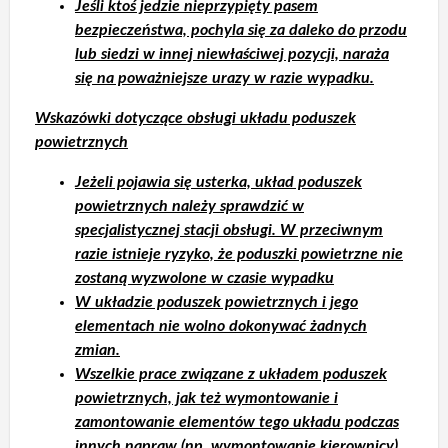
Jeśli ktoś jedzie nieprzypięty pasem
bezpieczeństwa, pochyla się za daleko do przodu
lub siedzi w innej niewłaściwej pozycji, naraża
się na poważniejsze urazy w razie wypadku.
Wskazówki dotyczące obsługi układu poduszek
powietrznych
Jeżeli pojawia się usterka, układ poduszek
powietrznych należy sprawdzić w
specjalistycznej stacji obsługi. W przeciwnym
razie istnieje ryzyko, że poduszki powietrzne nie
zostaną wyzwolone w czasie wypadku
W układzie poduszek powietrznych i jego
elementach nie wolno dokonywać żadnych
zmian.
Wszelkie prace związane z układem poduszek
powietrznych, jak też wymontowanie i
zamontowanie elementów tego układu podczas
innych napraw (np. wymontowanie kierownicy)