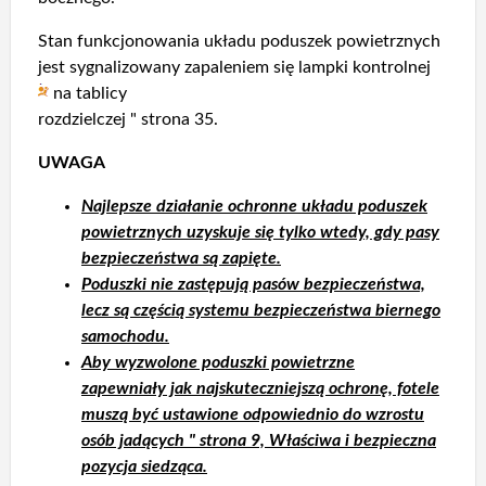
Stan funkcjonowania układu poduszek powietrznych
jest sygnalizowany zapaleniem się lampki kontrolnej
na tablicy
rozdzielczej " strona 35.
UWAGA
Najlepsze działanie ochronne układu poduszek
powietrznych uzyskuje się tylko wtedy, gdy pasy
bezpieczeństwa są zapięte.
Poduszki nie zastępują pasów bezpieczeństwa,
lecz są częścią systemu bezpieczeństwa biernego
samochodu.
Aby wyzwolone poduszki powietrzne
zapewniały jak najskuteczniejszą ochronę, fotele
muszą być ustawione odpowiednio do wzrostu
osób jadących " strona 9, Właściwa i bezpieczna
pozycja siedząca.