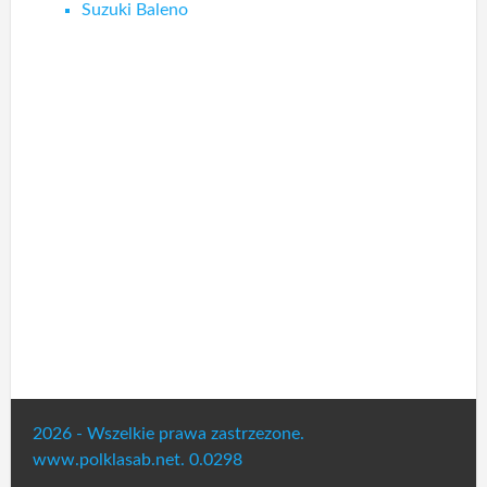
Suzuki Baleno
2026 - Wszelkie prawa zastrzezone.
www.polklasab.net. 0.0298