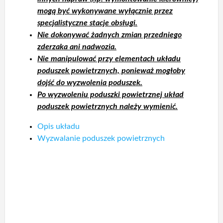
mogą być wykonywane wyłącznie przez
specjalistyczne stacje obsługi.
Nie dokonywać żadnych zmian przedniego
zderzaka ani nadwozia.
Nie manipulować przy elementach układu
poduszek powietrznych, ponieważ mogłoby
dojść do wyzwolenia poduszek.
Po wyzwoleniu poduszki powietrznej układ
poduszek powietrznych należy wymienić.
Opis układu
Wyzwalanie poduszek powietrznych