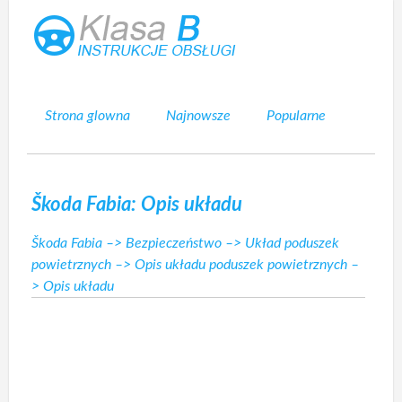
Strona glowna
Najnowsze
Popularne
Mapa strony
Kontakt
Szukaj
Škoda Fabia: Opis układu
Škoda Fabia
–>
Bezpieczeństwo
–>
Układ poduszek
powietrznych
–>
Opis układu poduszek powietrznych
–
> Opis układu