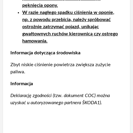
pęknięcia opony.
W razie nagłego spadku ciśnienia w oponie,
np. z powodu przebicia, należy spróbować
ostrożnie zatrzymać pojazd, unikając
gwałtownych ruchów kierownicą czy ostrego
hamowania.
Informacja dotycząca środowiska
Zbyt niskie ciśnienie powietrza zwiększa zużycie
paliwa.
Informacja
Deklarację zgodności (tzw. dokument COC) można
uzyskać u autoryzowanego partnera ŠKODA1).