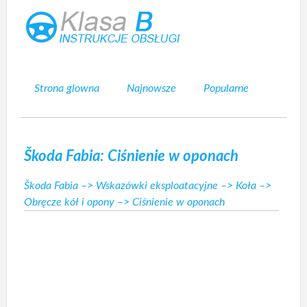
Strona glowna
Najnowsze
Popularne
Mapa strony
Kontakt
Szukaj
Škoda Fabia: Ciśnienie w oponach
Škoda Fabia
–>
Wskazówki eksploatacyjne
–>
Koła
–>
Obręcze kół i opony
–> Ciśnienie w oponach