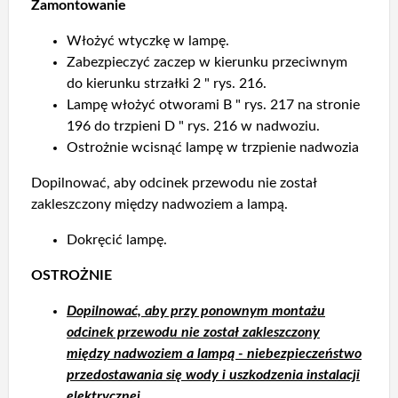
Zamontowanie
Włożyć wtyczkę w lampę.
Zabezpieczyć zaczep w kierunku przeciwnym
do kierunku strzałki 2 " rys. 216.
Lampę włożyć otworami B " rys. 217 na stronie
196 do trzpieni D " rys. 216 w nadwoziu.
Ostrożnie wcisnąć lampę w trzpienie nadwozia
Dopilnować, aby odcinek przewodu nie został
zakleszczony między nadwoziem a lampą.
Dokręcić lampę.
OSTROŻNIE
Dopilnować, aby przy ponownym montażu
odcinek przewodu nie został zakleszczony
między nadwoziem a lampą - niebezpieczeństwo
przedostawania się wody i uszkodzenia instalacji
elektrycznej.