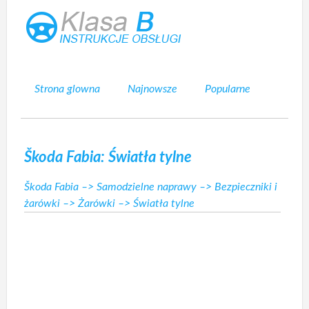
Strona glowna
Najnowsze
Popularne
Mapa strony
Kontakt
Szukaj
Škoda Fabia: Światła tylne
Škoda Fabia
–>
Samodzielne naprawy
–>
Bezpieczniki i
żarówki
–>
Żarówki
–> Światła tylne