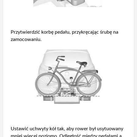
Przytwierdzić korbę pedału, przykręcając śrubę na
zamocowaniu.
Ustawić uchwyty kół tak, aby rower był usytuowany
mniej więcej poziomo. Odległość między pedałami a