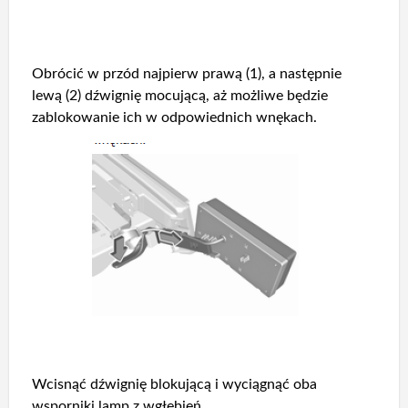
Obrócić w przód najpierw prawą (1), a następnie
lewą (2) dźwignię mocującą, aż możliwe będzie
zablokowanie ich w odpowiednich wnękach.
Wcisnąć dźwignię blokującą i wyciągnąć oba
wsporniki lamp z wgłębień.