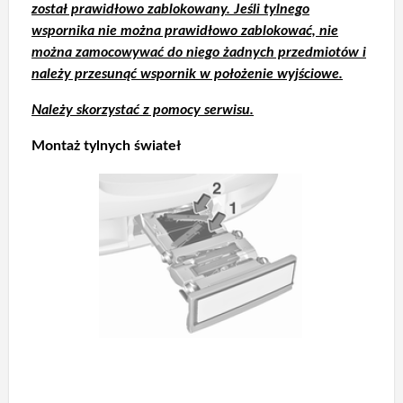
został prawidłowo zablokowany. Jeśli tylnego
wspornika nie można prawidłowo zablokować, nie
można zamocowywać do niego żadnych przedmiotów i
należy przesunąć wspornik w położenie wyjściowe.
Należy skorzystać z pomocy serwisu.
Montaż tylnych świateł