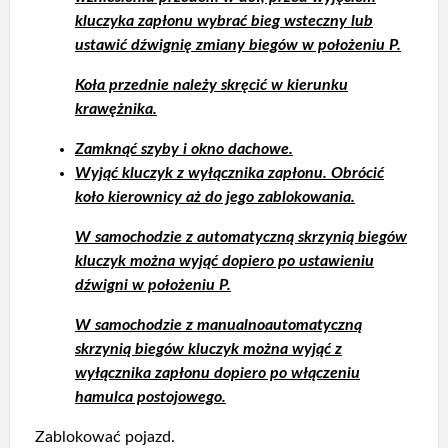
kluczyka zapłonu wybrać bieg wsteczny lub
ustawić dźwignię zmiany biegów w położeniu P.
Koła przednie należy skręcić w kierunku
krawężnika.
Zamknąć szyby i okno dachowe.
Wyjąć kluczyk z wyłącznika zapłonu. Obrócić
koło kierownicy aż do jego zablokowania.
W samochodzie z automatyczną skrzynią biegów
kluczyk można wyjąć dopiero po ustawieniu
dźwigni w położeniu P.
W samochodzie z manualnoautomatyczną
skrzynią biegów kluczyk można wyjąć z
wyłącznika zapłonu dopiero po włączeniu
hamulca postojowego.
Zablokować pojazd.