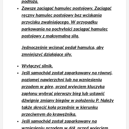
podłoża.
Zawsze zaciągać hamulec postojowy. Zaciągać
ręczny hamulec postojowy bez wciskania
przycisku zwalniającego. W przypadku
parkowania na pochyłości zaciągać hamulec
postojowy z maksymalną siłą.
Jednocześnie wcisnąć pedał hamulca, aby
zmniejszyć działające siły.
Wyłączyć silnik.
Jeśli samochód został zaparkowany na równej,
poziomej nawierzchni lub na wzniesieniu
przodem w górę, przed wyjęciem kluczyka
zapłonu wybrać pierwszy bieg lub ustawić
dźwignię zmiany biegów w położeniu P. Należy
także skręcić koła przednie w kierunku
przeciwnym do krawężnika.
Jeśli samochód został zaparkowany na
wzniesieniu przodem w dół, przed wyjęciem