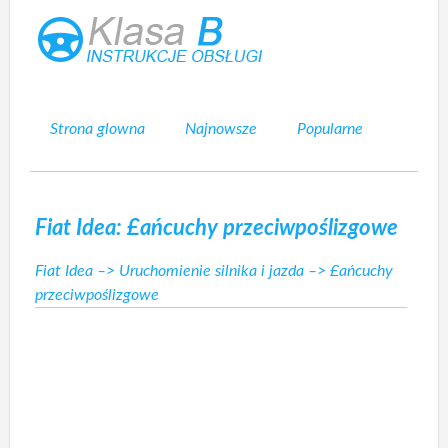
Strona glowna
Najnowsze
Popularne
Mapa strony
Kontakt
Szukaj
Fiat Idea: £ańcuchy przeciwpoślizgowe
Fiat Idea
–>
Uruchomienie silnika i jazda
–> £ańcuchy
przeciwpoślizgowe