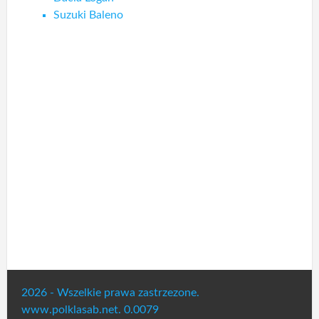
Suzuki Baleno
2026 - Wszelkie prawa zastrzezone.
www.polklasab.net. 0.0079