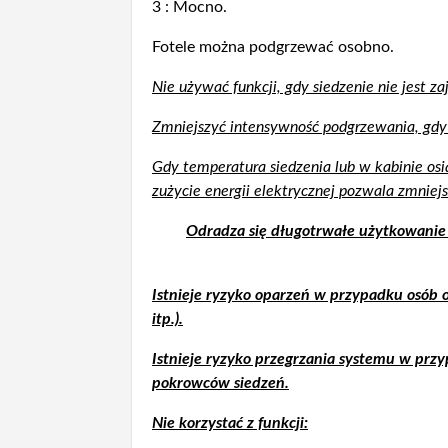
3 : Mocno.
Fotele można podgrzewać osobno.
Nie używać funkcji, gdy siedzenie nie jest za
Zmniejszyć intensywność podgrzewania, gdy 
Gdy temperatura siedzenia lub w kabinie os
zużycie energii elektrycznej pozwala zmniejs
Odradza się długotrwałe użytkowanie
Istnieje ryzyko oparzeń w przypadku osób o
itp.).
Istnieje ryzyko przegrzania systemu w przy
pokrowców siedzeń.
Nie korzystać z funkcji: