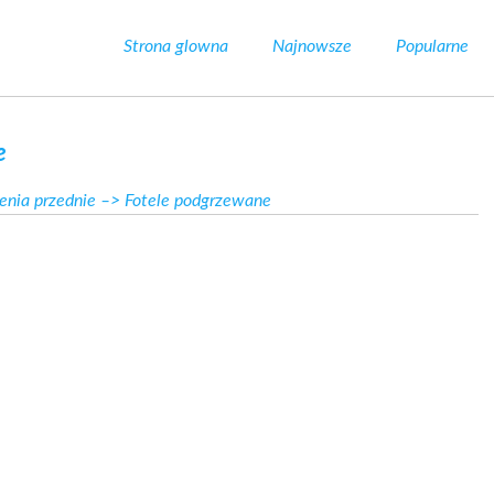
Strona glowna
Najnowsze
Popularne
e
enia przednie
–> Fotele podgrzewane