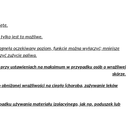
jęte.
tylko jest to możliwe.
iągnęła oczekiwany poziom, funkcję można wyłączyć; mniejsze
zyć zużycie paliwa.
 przy ustawieniach na maksimum w przypadku osób o wrażliwej
skórze.
 obniżonej wrażliwości na ciepło (choroba, zażywanie leków
padku używania materiału izolacyjnego, jak np. poduszek lub