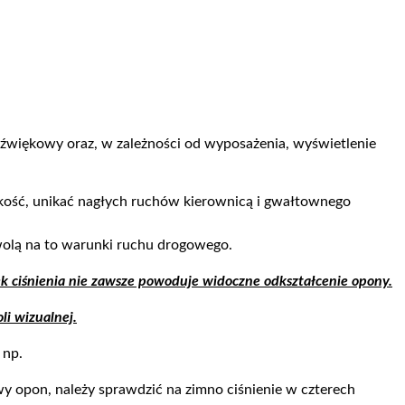
 dźwiękowy oraz, w zależności od wyposażenia, wyświetlenie
kość, unikać nagłych ruchów kierownicą i gwałtownego
zwolą na to warunki ruchu drogowego.
 ciśnienia nie zawsze powoduje widoczne odkształcenie opony.
li wizualnej.
 np.
y opon, należy sprawdzić na zimno ciśnienie w czterech