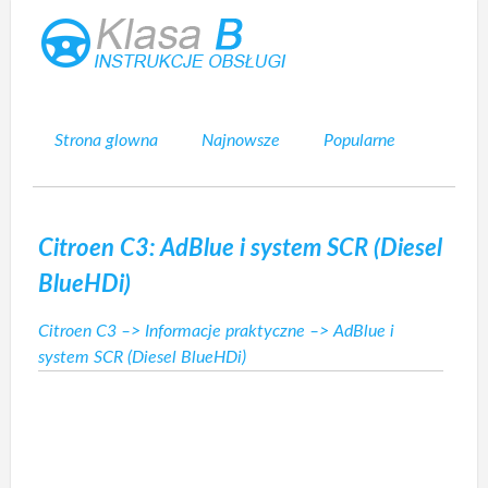
Strona glowna
Najnowsze
Popularne
Mapa strony
Kontakt
Szukaj
Citroen C3: AdBlue i system SCR (Diesel
BlueHDi)
Citroen C3
–>
Informacje praktyczne
–> AdBlue i
system SCR (Diesel BlueHDi)