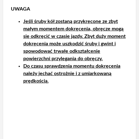
UWAGA
Jeśli śruby kół zostaną przykręcone ze zbyt
małym momentem dokręcenia, obręcze mogą
się odkręcić w czasie jazdy. Zbyt duży moment
dokręcenia może uszkodzić śruby i gwint i
spowodować trwałe odkształcenie
powierzchni przylegania do obręczy.
Do czasu sprawdzenia momentu dokręcenia
należy jechać ostrożnie i z umiarkowaną
prędkością.