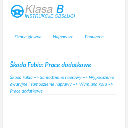
Strona glowna
Najnowsze
Popularne
Mapa strony
Kontakt
Szukaj
Škoda Fabia: Prace dodatkowe
Škoda Fabia
–>
Samodzielne naprawy
–>
Wyposażenie
awaryjne i samodzielne naprawy
–>
Wymiana koła
–>
Prace dodatkowe