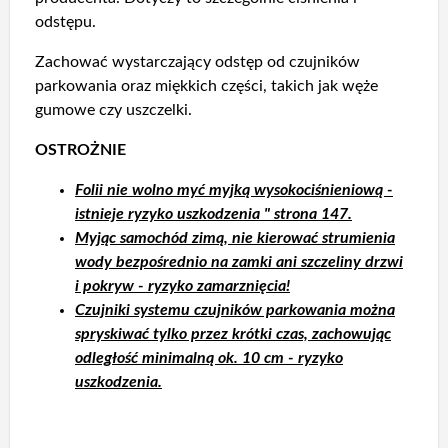
odstępu.
Zachować wystarczający odstęp od czujników
parkowania oraz miękkich części, takich jak węże
gumowe czy uszczelki.
OSTROŻNIE
Folii nie wolno myć myjką wysokociśnieniową -
istnieje ryzyko uszkodzenia " strona 147.
Myjąc samochód zimą, nie kierować strumienia
wody bezpośrednio na zamki ani szczeliny drzwi
i pokryw - ryzyko zamarznięcia!
Czujniki systemu czujników parkowania można
spryskiwać tylko przez krótki czas, zachowując
odległość minimalną ok. 10 cm - ryzyko
uszkodzenia.