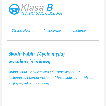
Strona glowna
Najnowsze
Popularne
Mapa strony
Kontakt
Szukaj
Škoda Fabia: Mycie myjką
wysokociśnieniową
Škoda Fabia
–>
Wskazówki eksploatacyjne
–>
Pielęgnacja i konserwacja
–>
Mycie pojazdu
–> Mycie
myjką wysokociśnieniową