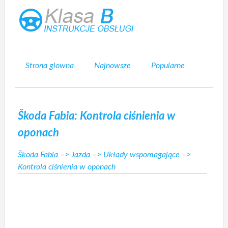
Strona glowna
Najnowsze
Popularne
Mapa strony
Kontakt
Szukaj
Škoda Fabia: Kontrola ciśnienia w
oponach
Škoda Fabia
–>
Jazda
–>
Układy wspomagające
–>
Kontrola ciśnienia w oponach