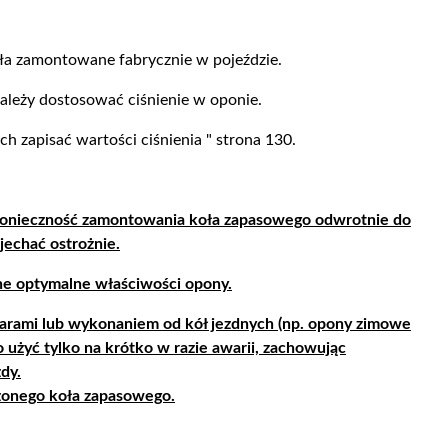
oła zamontowane fabrycznie w pojeździe.
ależy dostosować ciśnienie w oponie.
h zapisać wartości ciśnienia " strona 130.
e konieczność zamontowania koła zapasowego odwrotnie do
jechać ostrożnie.
ne optymalne właściwości opony.
iarami lub wykonaniem od kół jezdnych (np. opony zimowe
użyć tylko na krótko w razie awarii, zachowując
dy.
zonego koła zapasowego.