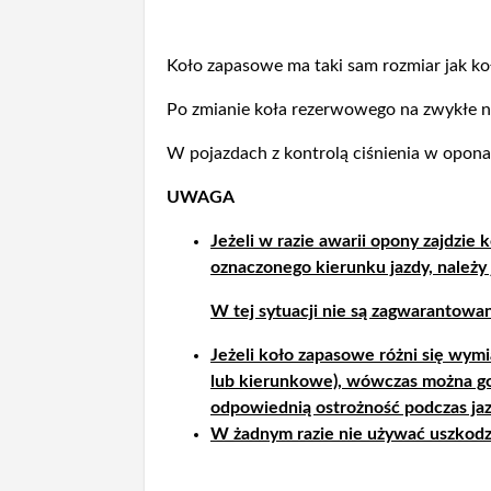
Koło zapasowe ma taki sam rozmiar jak k
Po zmianie koła rezerwowego na zwykłe n
W pojazdach z kontrolą ciśnienia w oponac
UWAGA
Jeżeli w razie awarii opony zajdzi
oznaczonego kierunku jazdy, należy 
W tej sytuacji nie są zagwarantowa
Jeżeli koło zapasowe różni się wym
lub kierunkowe), wówczas można go 
odpowiednią ostrożność podczas jaz
W żadnym razie nie używać uszkod