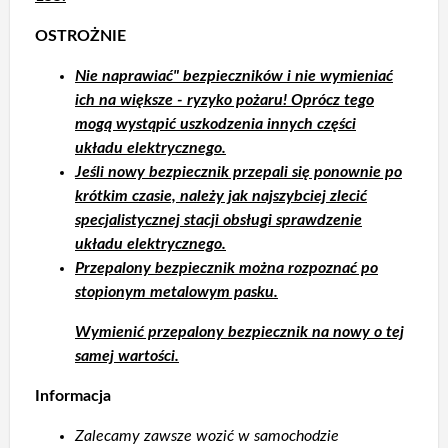
OSTROŻNIE
Nie naprawiać" bezpieczników i nie wymieniać
ich na większe - ryzyko pożaru! Oprócz tego
mogą wystąpić uszkodzenia innych części
układu elektrycznego.
Jeśli nowy bezpiecznik przepali się ponownie po
krótkim czasie, należy jak najszybciej zlecić
specjalistycznej stacji obsługi sprawdzenie
układu elektrycznego.
Przepalony bezpiecznik można rozpoznać po
stopionym metalowym pasku.
Wymienić przepalony bezpiecznik na nowy o tej
samej wartości.
Informacja
Zalecamy zawsze wozić w samochodzie