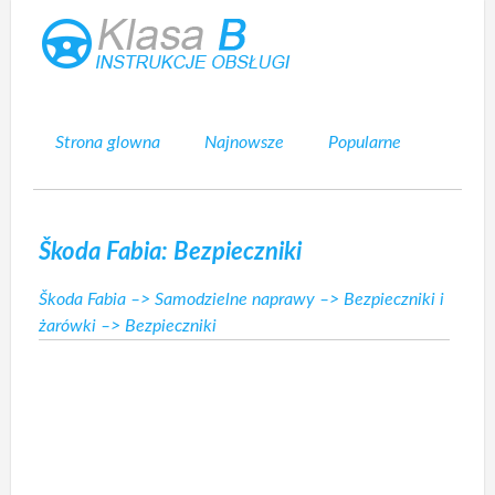
Strona glowna
Najnowsze
Popularne
Mapa strony
Kontakt
Szukaj
Škoda Fabia: Bezpieczniki
Škoda Fabia
–>
Samodzielne naprawy
–>
Bezpieczniki i
żarówki
–> Bezpieczniki