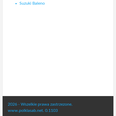
Suzuki Baleno
2026 - Wszelkie prawa zastrzezone.
www.polklasab.net. 0.1103