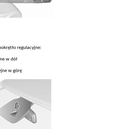
okrętło regulacyjne:
jne w dół
yjne w górę