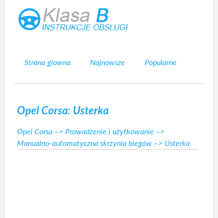
Strona glowna
Najnowsze
Popularne
Mapa strony
Kontakt
Szukaj
Opel Corsa: Usterka
Opel Corsa
–>
Prowadzenie i użytkowanie
–>
Manualno-automatyczna skrzynia biegów
–> Usterka