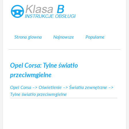
Strona glowna
Najnowsze
Popularne
Mapa strony
Kontakt
Szukaj
Opel Corsa: Tylne światło
przeciwmgielne
Opel Corsa
–>
Oświetlenie
–>
Światła zewnętrzne
–>
Tylne światło przeciwmgielne