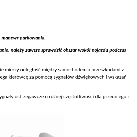
za manewr parkowania.
anie, należy zawsze sprawdzić obszar wokół pojazdu podczas
nie mierzy odległość między samochodem a przeszkodami z
strzega kierowcę za pomocą sygnałów dźwiękowych i wskazań
nały ostrzegawcze o różnej częstotliwości dla przedniego i