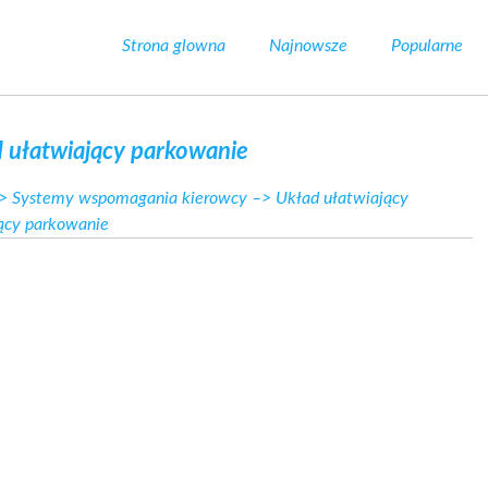
Strona glowna
Najnowsze
Popularne
d ułatwiający parkowanie
>
Systemy wspomagania kierowcy
–>
Układ ułatwiający
jący parkowanie