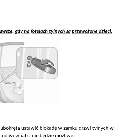
wsze, gdy na fotelach tylnych są przewożone dzieci.
ubokręta ustawić blokadę w zamku drzwi tylnych w
i od wewnątrz nie będzie możliwe.