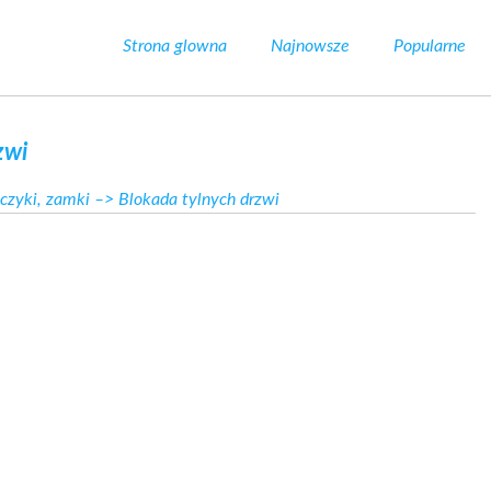
Strona glowna
Najnowsze
Popularne
zwi
czyki, zamki
–> Blokada tylnych drzwi