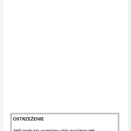
OSTRZEŻENIE
Jeśli podczas wymiany piór wycieraczek