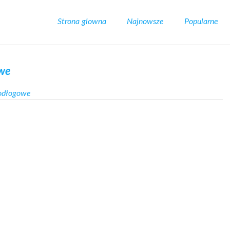
Strona glowna
Najnowsze
Popularne
owe
odłogowe