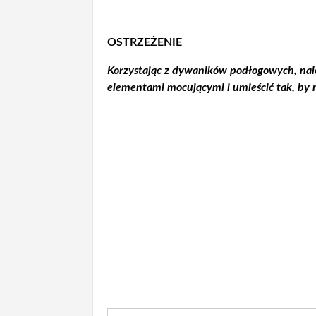
OSTRZEŻENIE
Korzystając z dywaników podłogowych, na
elementami mocującymi i umieścić tak, by 