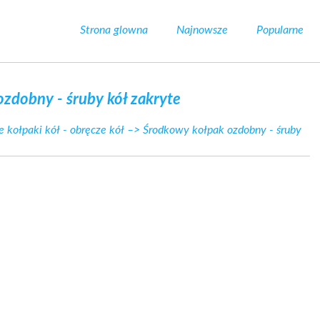
Strona glowna
Najnowsze
Popularne
zdobny - śruby kół zakryte
 kołpaki kół - obręcze kół
–> Środkowy kołpak ozdobny - śruby