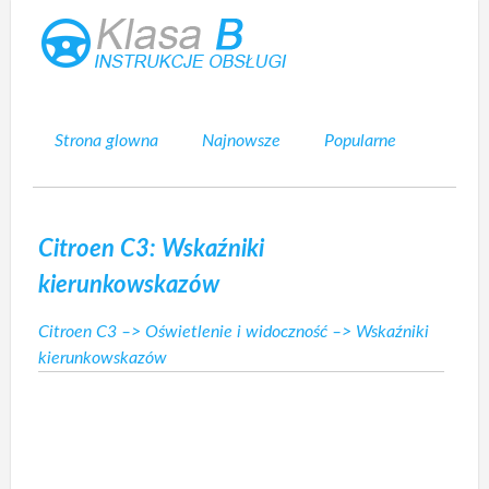
Strona glowna
Najnowsze
Popularne
Mapa strony
Kontakt
Szukaj
Citroen C3: Wskaźniki
kierunkowskazów
Citroen C3
–>
Oświetlenie i widoczność
–> Wskaźniki
kierunkowskazów