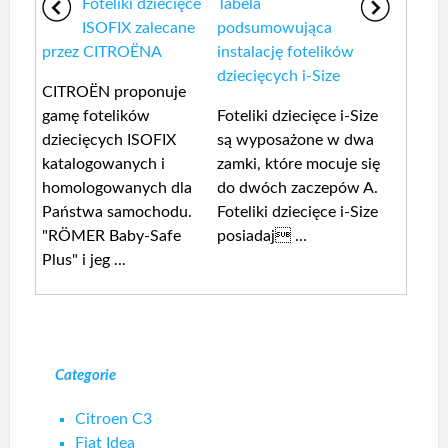
Foteliki dziecięce
Tabela
ISOFIX zalecane
podsumowująca
przez CITROËNA
instalację fotelików
dziecięcych i-Size
CITROËN proponuje
gamę fotelików
Foteliki dziecięce i-Size
dziecięcych ISOFIX
są wyposażone w dwa
katalogowanych i
zamki, które mocuje się
homologowanych dla
do dwóch zaczepów A.
Państwa samochodu.
Foteliki dziecięce i-Size
"RÖMER Baby-Safe
posiadaj ...
Plus" i jeg ...
Categorie
Citroen C3
Fiat Idea