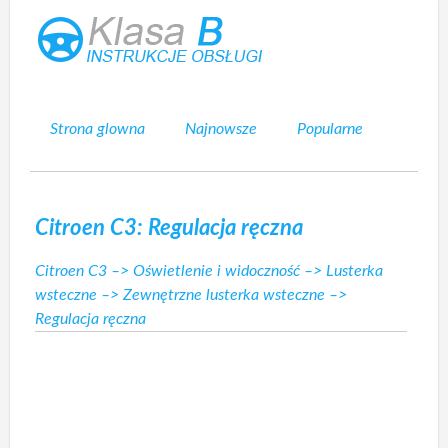
Strona glowna
Najnowsze
Popularne
Mapa strony
Kontakt
Szukaj
Citroen C3: Regulacja ręczna
Citroen C3
–>
Oświetlenie i widoczność
–>
Lusterka
wsteczne
–>
Zewnętrzne lusterka wsteczne
–>
Regulacja ręczna