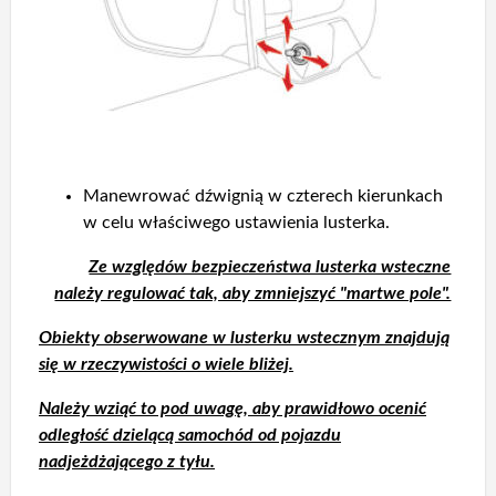
Manewrować dźwignią w czterech kierunkach
w celu właściwego ustawienia lusterka.
Ze względów bezpieczeństwa lusterka wsteczne
należy regulować tak, aby zmniejszyć "martwe pole".
Obiekty obserwowane w lusterku wstecznym znajdują
się w rzeczywistości o wiele bliżej.
Należy wziąć to pod uwagę, aby prawidłowo ocenić
odległość dzielącą samochód od pojazdu
nadjeżdżającego z tyłu.