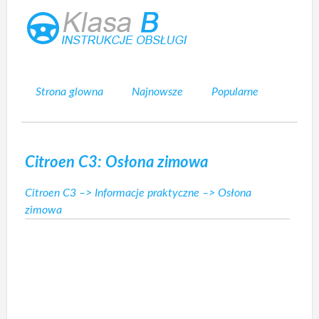
Strona glowna
Najnowsze
Popularne
Mapa strony
Kontakt
Szukaj
Citroen C3: Osłona zimowa
Citroen C3
–>
Informacje praktyczne
–> Osłona
zimowa