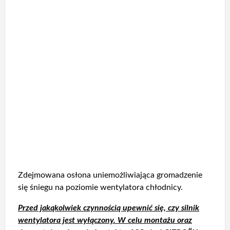
Zdejmowana osłona uniemożliwiająca gromadzenie
się śniegu na poziomie wentylatora chłodnicy.
Przed jakąkolwiek czynnością upewnić się, czy silnik
wentylatora jest wyłączony. W celu montażu oraz