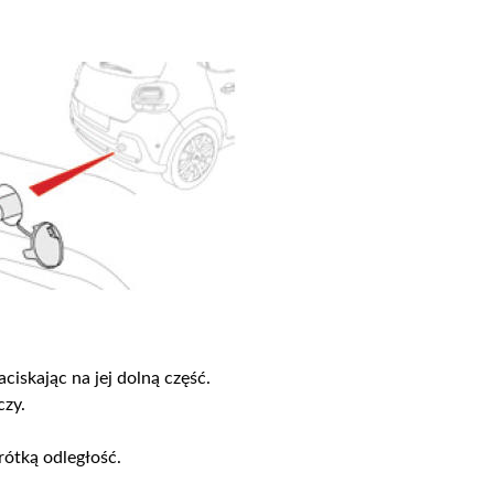
iskając na jej dolną część.
czy.
rótką odległość.