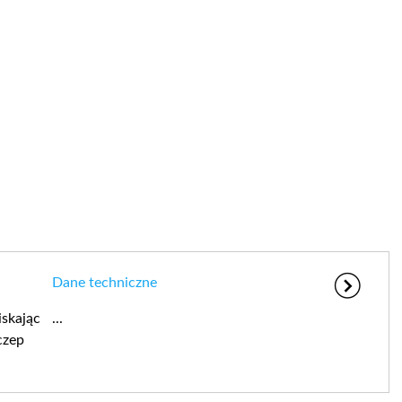
Dane techniczne
iskając
...
czep