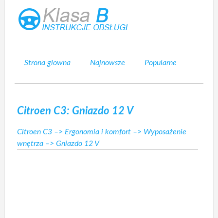
Strona glowna
Najnowsze
Popularne
Mapa strony
Kontakt
Szukaj
Citroen C3: Gniazdo 12 V
Citroen C3
–>
Ergonomia i komfort
–>
Wyposażenie
wnętrza
–> Gniazdo 12 V