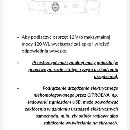
Aby podłączyć osprzęt 12 V (o maksymalnej
mocy 120 W), wyciągnąć zaślepkę i włożyć
odpowiednią wtyczkę.
Przestrzegać maksymalnej mocy gniazda (w
przeciwnym razie istnieje ryzyko uszkodzenia
urządzenia).
Podłączenie urządzenia elektrycznego
niehomologowanego przez CITROËNA, np.
ładowarki z gniazdem USB, może powodować
zakłócenia w działaniu urządzeń elektrycznych
samochodu, m.in. zły odbiór radiowy albo
zakłócenia wyświetlania na ekranach.