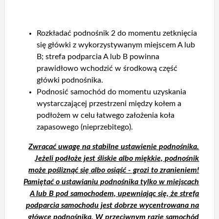
Rozkładać podnośnik 2 do momentu zetknięcia
się główki z wykorzystywanym miejscem A lub
B; strefa podparcia A lub B powinna
prawidłowo wchodzić w środkową część
główki podnośnika.
Podnosić samochód do momentu uzyskania
wystarczającej przestrzeni między kołem a
podłożem w celu łatwego założenia koła
zapasowego (nieprzebitego).
Zwracać uwagę na stabilne ustawienie podnośnika.
Jeżeli podłoże jest śliskie albo miękkie, podnośnik
może pośliznąć się albo osiąść - grozi to zranieniem!
Pamiętać o ustawianiu podnośnika tylko w miejscach
A lub B pod samochodem, upewniając się, że strefa
podparcia samochodu jest dobrze wycentrowana na
główce podnośnika. W przeciwnym razie samochód