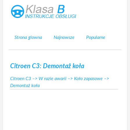
Strona glowna
Najnowsze
Popularne
Mapa strony
Kontakt
Szukaj
Citroen C3: Demontaż koła
Citroen C3
–>
W razie awarii
–>
Koło zapasowe
–>
Demontaż koła