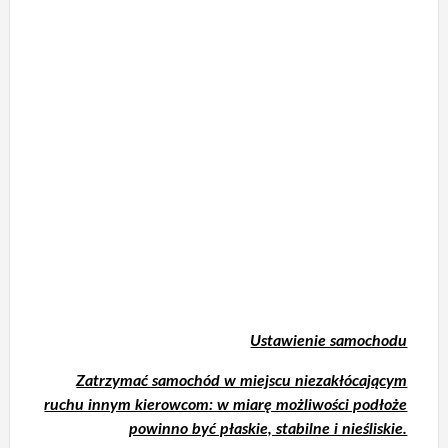
Ustawienie samochodu
Zatrzymać samochód w miejscu niezakłócającym
ruchu innym kierowcom: w miarę możliwości podłoże
powinno być płaskie, stabilne i nieśliskie.