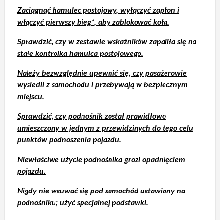
Zaciągnąć hamulec postojowy, wyłączyć zapłon i
włączyć pierwszy bieg*, aby zablokować koła.
Sprawdzić, czy w zestawie wskaźników zapaliła się na
stałe kontrolka hamulca postojowego.
Należy bezwzględnie upewnić się, czy pasażerowie
wysiedli z samochodu i przebywają w bezpiecznym
miejscu.
Sprawdzić, czy podnośnik został prawidłowo
umieszczony w jednym z przewidzinych do tego celu
punktów podnoszenia pojazdu.
Niewłaściwe użycie podnośnika grozi opadnięciem
pojazdu.
Nigdy nie wsuwać się pod samochód ustawiony na
podnośniku; użyć specjalnej podstawki.